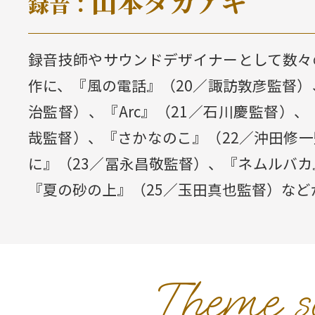
山本タカアキ
録音：
録音技師やサウンドデザイナーとして数々
作に、『風の電話』（20／諏訪敦彦監督）
治監督）、『Arc』（21／石川慶監督）、
哉監督）、『さかなのこ』（22／沖田修
に』（23／冨永昌敬監督）、『ネムルバカ
『夏の砂の上』（25／玉田真也監督）など
Theme s