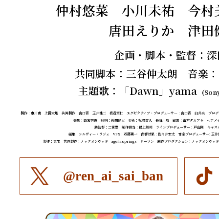
仲村悠菜 小川未祐 今村
唐田えりか 津田
企画・脚本・監督：深
共同脚本：三谷伸太朗 音楽：age
主題歌：「Dawn」yama
(Sony
製作：市川南 上田太地 共同製作：山口晋 玉井健二 渡辺章仁 エグゼクティブ・プロデューサー：山口晋 臼井央 プロデュー
撮影：四宮秀俊 照明：後閑健太 美術：松崎宙人 長谷川功 録音：山本タカアキ ヘアメ
助監督：二宮崇 制作担当：最上勝司 ラインプロデューサー：戸山剛 キャス
編集：シルヴィー・ラジェ VFX：近藤勇一 音響効果：佐々井宏太 音楽プロデューサー: 玉
製作：東宝 共同製作：ノックオンウッド agehasprings ローソン 制作プロダクション：ノックオンウッド
@ren_ai_sai_ban