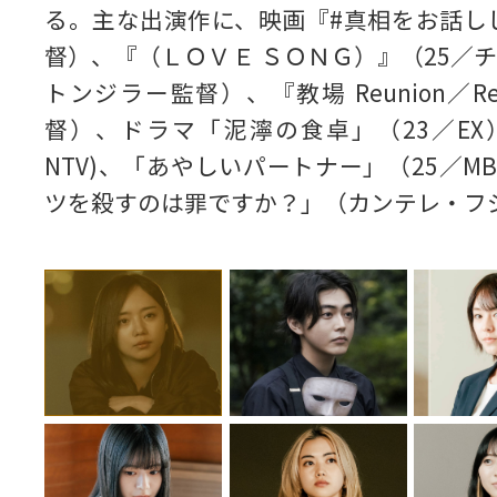
る。主な出演作に、映画『#真相をお話し
督）、『（ＬＯＶＥ ＳＯＮＧ）』（25／
トンジラー監督）、『教場 Reunion／R
督）、ドラマ「泥濘の食卓」（23／EX
NTV)、「あやしいパートナー」（25／M
ツを殺すのは罪ですか？」（カンテレ・フ